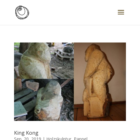
King Kong
Sep. 20, 2019
|
Holzskulptur
,
Pappel